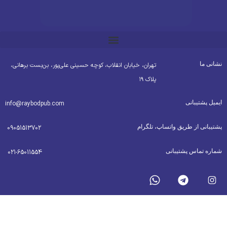
شانی ما
تهران، خیابان انقلاب، کوچه حسینی علی‌پور، بن‌بست برهانی،
پلاک ۱۹
یمیل پشتیبانی
info@raybodpub.com
شتیبانی از طریق واتساپ، تلگرام
09051513702
ماره تماس پشتیبانی
021-65011554