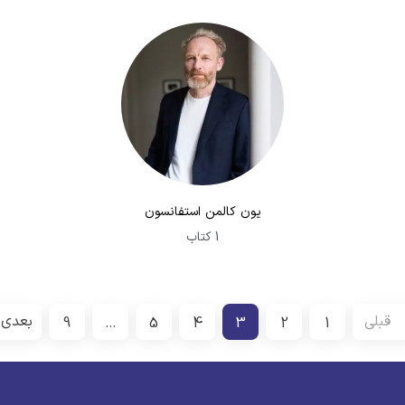
یون کالمن استفانسون
1 کتاب
قبلی
بعدی
9
…
5
4
3
2
1