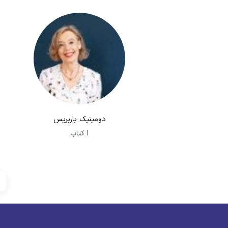
دومینیک باربریس
1 کتاب