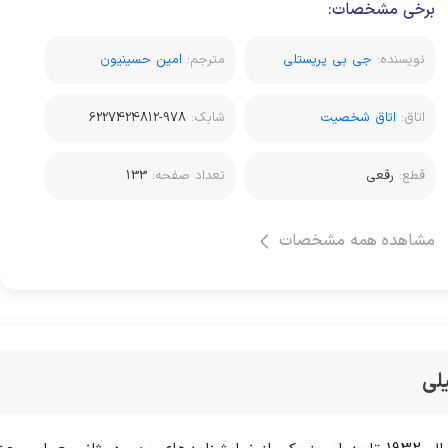
برخی مشخصات:
نویسنده:
جی بی پریستلی
مترجم:
امین حسینیون
اتاق:
اتاق شخصیت
شابک:
978-6227424812
قطع:
رقعی
تعداد صفحه:
133
مشاهده همه مشخصات
لی