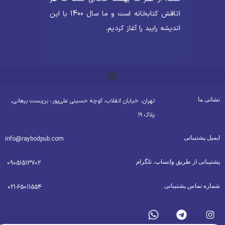
اتاقش کتابخانه است و ما سال 1400 با این
اندیشه رایبد را آغاز کردیم.
شانی ما
تهران، خیابان انقلاب، کوچه حسینی علی‌پور، بن‌بست برهانی،
پلاک ۱۹
یمیل پشتیبانی
info@raybodpub.com
شتیبانی از طریق واتساپ، تلگرام
09051513702
ماره تماس پشتیبانی
021-65011554