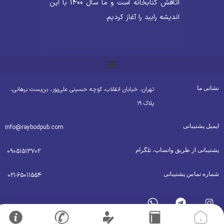
اتاقش کتابخانه است و ما سال 1400 با این
اندیشه رایبد را آغاز کردیم.
شانی ما
تهران، خیابان انقلاب، کوچه حسینی علی‌پور، بن‌بست برهانی،
پلاک ۱۹
یمیل پشتیبانی
info@raybodpub.com
شتیبانی از طریق واتساپ، تلگرام
09051513702
ماره تماس پشتیبانی
021-65011554