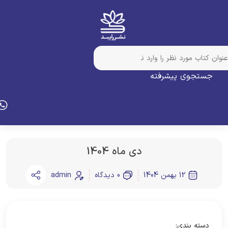
جستجوی پیشرفته
دی ماه 1404
12 بهمن 1404
0 دیدگاه
admin
دسته بندی: