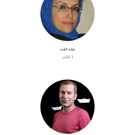
مژده الفت
1 کتاب