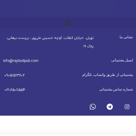
شانی ما
تهران، خیابان انقلاب، کوچه حسینی علی‌پور، بن‌بست برهانی،
پلاک ۱۹
یمیل پشتیبانی
info@raybodpub.com
شتیبانی از طریق واتساپ، تلگرام
09051513702
ماره تماس پشتیبانی
021-65011554