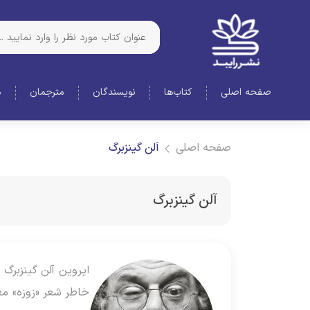
صفحه اصلی
کتاب‌ها
نویسندگان
مترجمان
د
صفحه اصلی
آلن گینزبرگ
آلن گینزبرگ
خاطر شعر «زوزه» مع