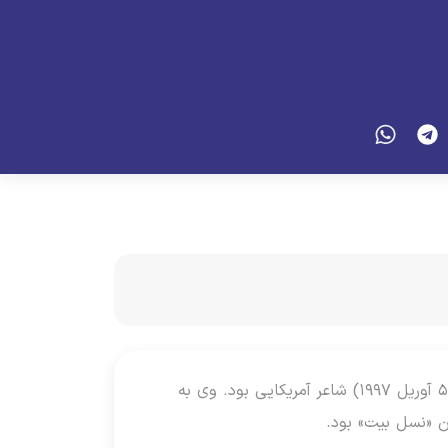
ایروین آلن گینزبرگ (به انگلیسی: Irwin Allen Ginsberg) (زاده ۳ ژوئن ۱۹۲۶ – درگذشته ۵ آوریل ۱۹۹۷) شاعر آمریکایی بود. وی به
ن «نسل بیت» بود.