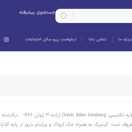
جستجوی پیشرفته
رباره ما
تماس باما
درخواست رزرو سالن اجتماعات
روف است. گینزبرگ به همراه جک کرواک و ویلیام باروز از پایه گذارا