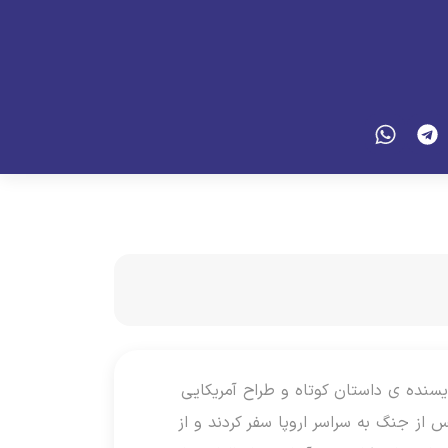
186 و درگذشته ی 11 آگوست 1937، رمان نویس، نویسنده ی داستان کوتاه و طراح آمریکایی
س از جنگ به سراسر اروپا سفر کردند و از