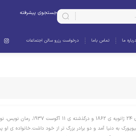
جستجوی پیشرفته
رباره ما
تماس باما
درخواست رزرو سالن اجتماعات
ادیت وارتون، زاده ی 24 ژانویه ی 2
یویورک به دنیا آمد و دو برادر بزرگ تر از خود داشت.خانواده ی او پ