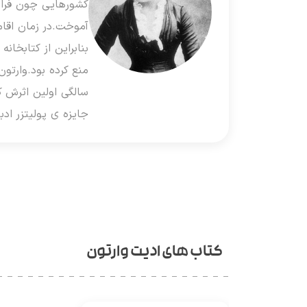
کشورهایی چون فرانسه
آموخت.در زمان اقا
بنابراین از کتابخا
سالگی اولین اثرش که
جایزه ی پولیتزر ادبیات ر
کتاب های ادیت وارتون