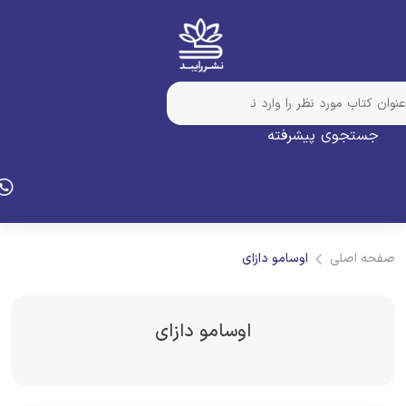
جستجوی پیشرفته
فحه اصلی
اوسامو دازای
اوسامو دازای