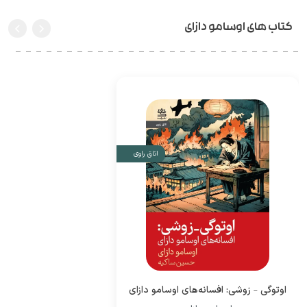
کتاب های اوسامو دازای
اتاق راوی
اوتوگی – زوشی: افسانه‌های اوسامو دازای