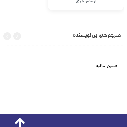
اوسامو دازای
مترجم های این نویسنده
حسین ساکیه