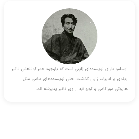
اوسامو دازای نویسنده‌ای ژاپنی است که باوجود عمر کوتاهش تاثیر
زیادی بر ادبیات ژاپن گذاشت. حتی نویسنده‌های بنامی مثل
هاروکی موراکامی و کوبو آبه از وی تاثیر پذیرفته اند.