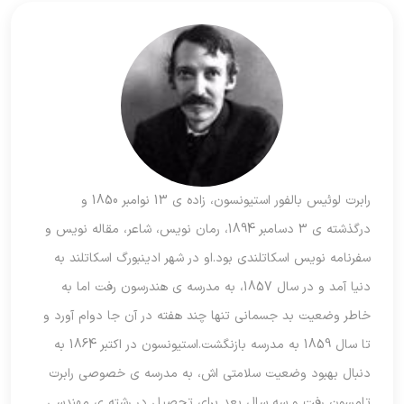
رابرت لوئیس بالفور استیونسون، زاده ی 13 نوامبر 1850 و
درگذشته ی 3 دسامبر 1894، رمان نویس، شاعر، مقاله نویس و
سفرنامه نویس اسکاتلندی بود.او در شهر ادینبورگ اسکاتلند به
دنیا آمد و در سال 1857، به مدرسه ی هندرسون رفت اما به
خاطر وضعیت بد جسمانی تنها چند هفته در آن جا دوام آورد و
تا سال 1859 به مدرسه بازنگشت.استیونسون در اکتبر 1864 به
دنبال بهبود وضعیت سلامتی اش، به مدرسه ی خصوصی رابرت
تامسون رفت و سه سال بعد برای تحصیل در رشته ی مهندسی