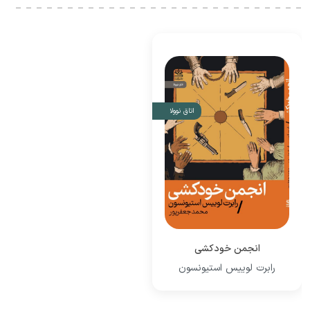
اتاق نوولا
انجمن خودکشی
رابرت لوییس استیونسون