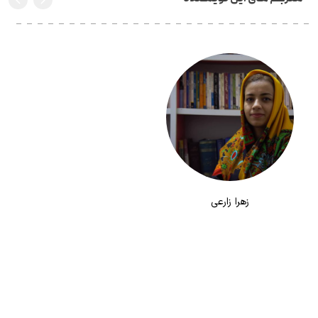
زهرا زارعی