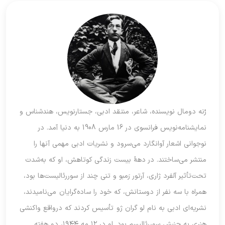
رُنه دومال نویسنده، شاعر، منتقد ادبی، جستارنویس، هند‌شناس و
نمایشنامه‌نویس فرانسوی در 16 مارس 1908 به دنیا آمد. در
نوجوانی اشعار آوانگارد می‌سرود و نشریات ادبی مهمی آنها را
منتشر می‌ساختند. در دهۀ بیست زندگی‌ کوتاهش، او که به‌‌شدت
تحت‌تأثیر آلفرد ژاری، آرتور رَمبو و تنی چند از سوررئالیست‌ها بود،
همراه با سه نفر از دوستانش، که خود را ساده‌گرایان می‌نامیدند،
نشریه‌ای ادبی به نام لو گران ژو تأسیس کردند که درواقع واکنشی
هنری به جنبش سوررئالیسم بود. او در ۱۲ مه ۱۹۴۴، دو هفته