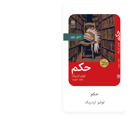
اتاق راوی
حکم
لوئیز اردریک