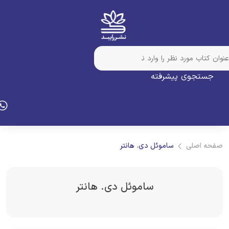
جستجوی پیشرفته
فحه اصلی
ساموئل دی. هانتر
ساموئل دی. هانتر