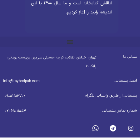
اتاقش کتابخانه است و ما سال 1400 با این
اندیشه رایبد را آغاز کردیم.
شانی ما
تهران، خیابان انقلاب، کوچه حسینی علی‌پور، بن‌بست برهانی،
پلاک ۱۹
یمیل پشتیبانی
info@raybodpub.com
شتیبانی از طریق واتساپ، تلگرام
09051513702
ماره تماس پشتیبانی
021-65011554