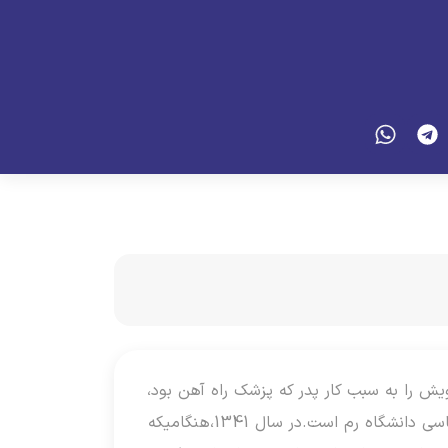
13 در اراک زاده شد.تحصیلات خویش را به سبب کار پدر که پزشک راه آهن بود،
در شهرهای قم، مشهد ، اهواز و خرمشهر به پایان برد. ایشان دانشجوی دکترای علوم سیاسی دانشگاه رم است.در سال 1341،هنگامیکه