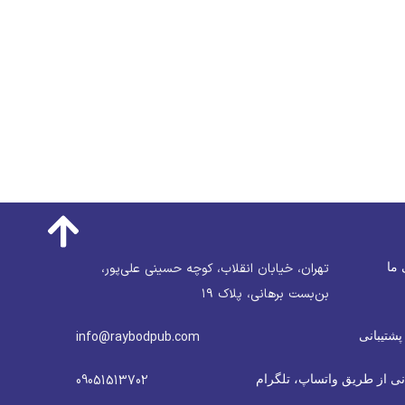
 ما
تهران، خیابان انقلاب، کوچه حسینی علی‌پور،
بن‌بست برهانی، پلاک ۱۹
پشتیبانی
info@raybodpub.com
نی از طریق واتساپ، تلگرام
09051513702