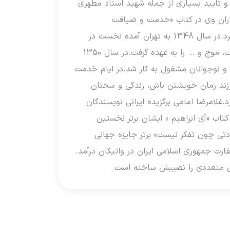
و تایید بسیاری از جمله شهید استاد مطهری
 یاران وی در کتاب «خدمت و ضیافت
روشنفکران» در آمد و جلال آل احمد در مقدمه این کتاب از همکاری و همراهی وی نام برد.در سال 1348 به تهران آمده نخست در
بخش فرهنگی حسینیه ارشاد به کار ویرایش پرداخت و پس از آن مدیریت انتشارات بعثت، موج و … را به عهده گرفت.در سال 1350
و نوجوانان مشغول به کار شد.در ایام خدمت
رزند زمان خویشتن باش، زندگی و سخنان
غلامرضا امامی برگزیده ایرانی نویسندگان
انده است.کتاب «آی ابراهیم » ایشان برتر نخستین
گزیده شورای کتاب کودک شناخته شد. در سال 1359 کتاب «عبادتی چون تفکر نیست» برتر جایزه جهانی
ارت جمهوری اسلامی ایران در واتیکان درآمد.
نی متعددی را نصیبش ساخته است.