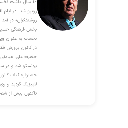
16 سال داشت نخست
روبرو شد. در ایام 
نخست به عنوان ویرا
در کانون پرورش فک
حضرت علی، عبادتی چ
لایپزیک گردید و وی
تاکنون بیش از شصت