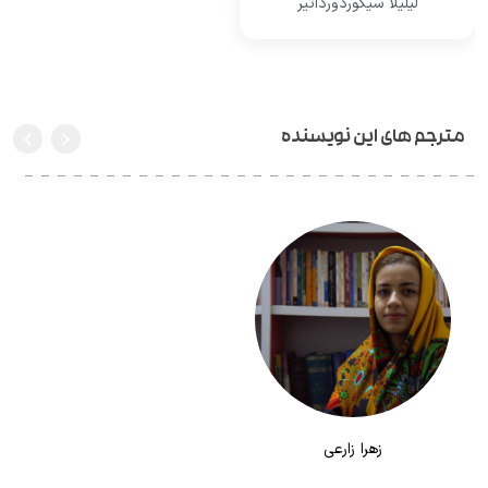
لیلیلا سیگوردورداتیر
مترجم های این نویسنده
زهرا زارعی