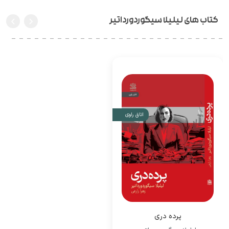
کتاب های لیلیلا سیگوردورداتیر
اتاق راوی
پرده دری