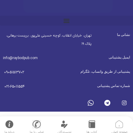
شانی ما
تهران، خیابان انقلاب، کوچه حسینی علی‌پور، بن‌بست برهانی،
پلاک ۱۹
یمیل پشتیبانی
info@raybodpub.com
شتیبانی از طریق واتساپ، تلگرام
09051513702
ماره تماس پشتیبانی
021-65011554
صفحه اصلی
کتاب ها
نویسندگان
تماس با ما
درباره ما