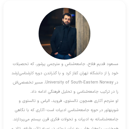
مسعود قدیم فلاح، جامعه‌شناس و مترجمی پرشور، که تحصیلات
خود را از دانشگاه تهران آغاز کرد و با گذراندن دوره کارشناسی‌ارشد
در University of South-Eastern Norway، مسیر تخصصی‌اش
را در ترکیب جامعه‌شناسی و تحلیل فرهنگی ادامه داد.
او مترجم آثاری همچون تالستوی، فروید، الیاس و تالستوی و
شوپنهاور در حوزه جامعه‌شناسی ادبیات است—آثاری که با نگاهی
جامعه‌شناسانه به ادبیات و تحولات فکری قرن بیستم می‌پردازند.
همچنین، پژوهش‌هایی به زبان نروژی در زمینه تاثیر طبقه، نژاد و