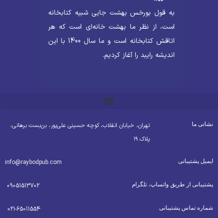
به قول بورخس بهشت جایی شبیه کتابخانه
است، از نظر ما بهشت خانه‌ای است که هر
اتاقش کتابخانه است و ما سال 1400 با این
اندیشه رایبد را آغاز کردیم.
شانی ما
تهران، خیابان انقلاب، کوچه حسینی علی‌پور، بن‌بست برهانی،
پلاک ۱۹
یمیل پشتیبانی
info@raybodpub.com
شتیبانی از طریق واتساپ، تلگرام
09051513702
ماره تماس پشتیبانی
021-65011554