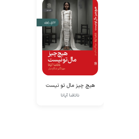
اتاق راوی
هیچ چیز مال تو نیست
ناتاشا آپانا