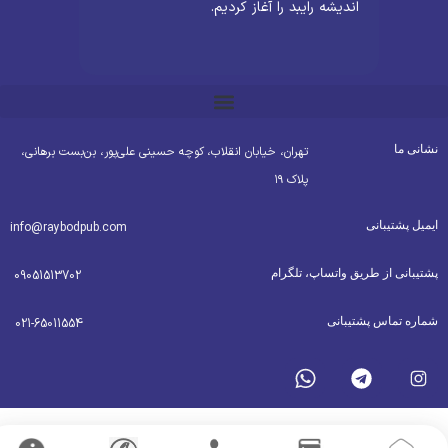
اندیشه رایبد را آغاز کردیم.
شانی ما
تهران، خیابان انقلاب، کوچه حسینی علی‌پور، بن‌بست برهانی،
پلاک ۱۹
یمیل پشتیبانی
info@raybodpub.com
شتیبانی از طریق واتساپ، تلگرام
09051513702
ماره تماس پشتیبانی
021-65011554