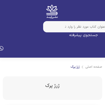
جستجوی پیشرفته
فحه اصلی
ژرژ پرک
ژرژ پرک