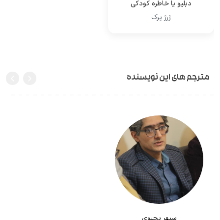
دبلیو یا خاطره کودکی
ژرژ پرک
مترجم های این نویسنده
سپهر یحیوی