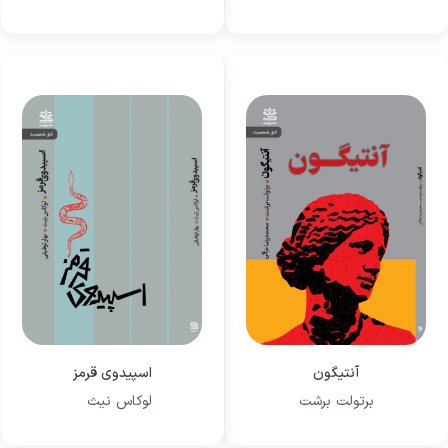
آنتیگون
اسپیدوی قرمز
برتولت برشت
لوکاس نیث