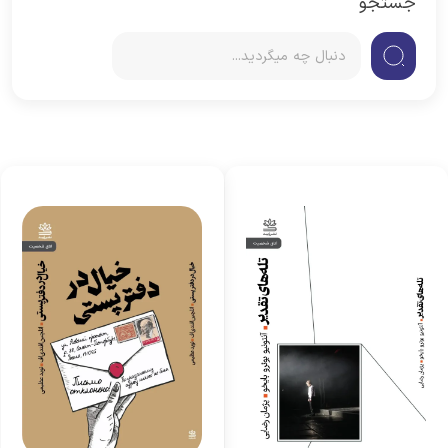
جستجو