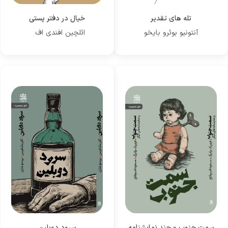
تله های تقدیر
خیال در دفتر پستی
آنتونیو بوئرو بایخو
ائلچین افندی اف
سمت جنوب و چند نمایشنامه
سرود دوبلین