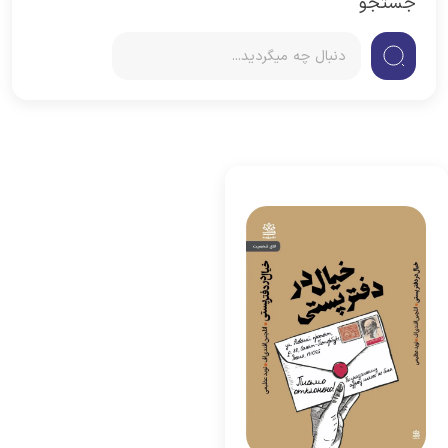
جستجو