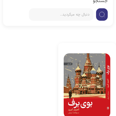
جستجو