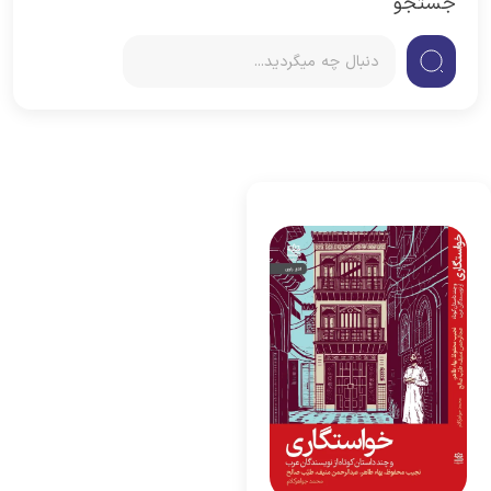
جستجو