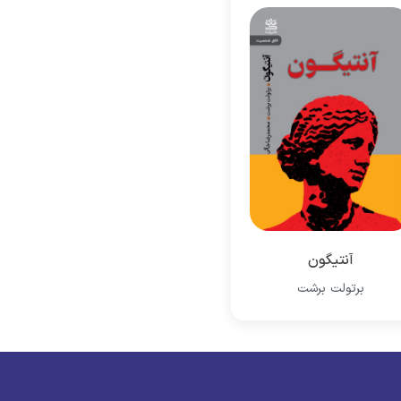
آنتیگون
برتولت برشت