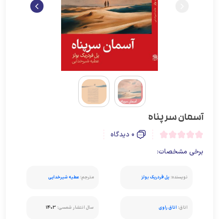
آسمان سر پناه
0 دیدگاه
برخی مشخصات:
نویسنده:
پل فردریک بولز
مترجم:
عطیه شیرخدایی
اتاق:
اتاق راوی
سال انتشار شمسی:
1403