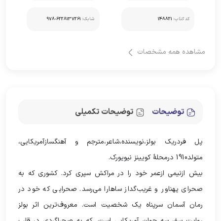
کد کتاب:
148821
شابک:
مشاهده همه مشخصات
توضیحات
توضیحات تکمیلی
پل فردریک بولز،نویسنده،شاعر،مترجم و آهنگسازآمریکایی،
متولد1910 درمحلۀ کویینز نیویورک.
بیش ازنیمی ازعمر خود را در مراکش سپری کرد. کشوری که به
صحرای پهناور و غریب‌گداز ساهارا می‌رسد. صحرایی که خود در
رمان آسمان سر‌پناه یک شخصیت است. معروف‌ترین اثر بولز
روایت سفر سه جوان آمریکایی است، که به صحراگردی در قلب