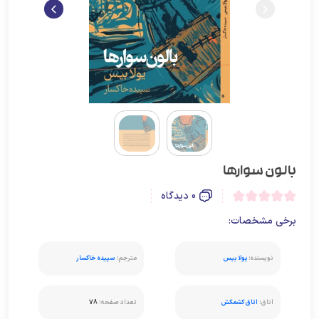
بالون سوارها
0 دیدگاه
برخی مشخصات:
نویسنده:
یولا بیس
مترجم:
سپیده خاکسار
اتاق:
اتاق کشمکش
تعداد صفحه:
78