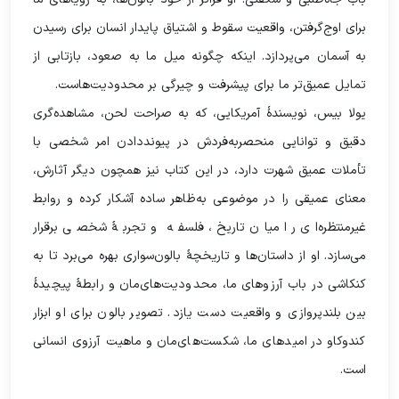
برای اوج‌گرفتن، واقعیت سقوط و اشتیاق پایدار انسان برای رسیدن
به آسمان می‌پردازد. اینکه چگونه میل ما به صعود، بازتابی از
تمایل عمیق‌تر ما برای پیشرفت و چیرگی بر محدودیت‌هاست.
یولا بیس، نویسندۀ آمریکایی، که به صراحت لحن، مشاهده‌گری
دقیق و توانایی منحصربه‌فردش در پیونددادن امر شخصی با
تأملات عمیق شهرت دارد، در این کتاب نیز همچون دیگر آثارش،
معنای عمیقی را در موضوعی به‌ظاهر ساده آشکار کرده و روابط
غیرمنتظره‌ای را میان تاریخ، فلسفه و تجربۀ شخصی برقرار
می‌سازد. او از داستان‌ها و تاریخچۀ بالون‌سواری بهره می‌برد تا به
کنکاشی در باب آرزوهای ما، محدودیت‌های‌مان و رابطۀ پیچیدۀ
بین بلندپروازی و واقعیت دست یازد. تصویر بالون برای او ابزار
کندوکاو در امیدهای ما، شکست‌های‌مان و ماهیت آرزوی انسانی
است.