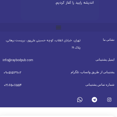
اندیشه رایبد را آغاز کردیم.
شانی ما
تهران، خیابان انقلاب، کوچه حسینی علی‌پور، بن‌بست برهانی،
پلاک ۱۹
یمیل پشتیبانی
info@raybodpub.com
شتیبانی از طریق واتساپ، تلگرام
09051513702
ماره تماس پشتیبانی
021-65011554