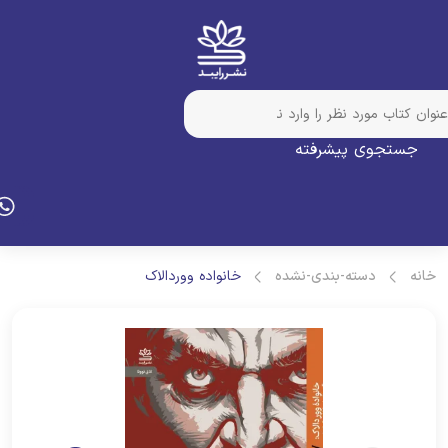
جستجوی پیشرفته
انه
دسته-بندی-نشده
خانواده ووردالاک