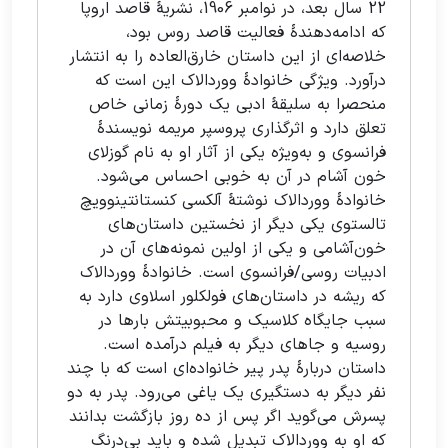
22 سال بعد، در نوامبر 1906، نشریۀ قاصد اروپا
که ادامه‌دهندۀ فعالیت قاصد روس بود،
خلاصه‌ای از این داستان خارق‌العاده را به انتشار
درآورد. ویژگی خانوادۀ ووردالاک این است که
منحصرا به سلیقۀ ادبی یک دورۀ زمانی خاص
تعلق دارد و اثرگذاری پروسپر مریمه نویسندۀ
فرانسوی و به‌ویژه یکی از آثار او به نام گوزلای
خون آشام در آن به خوبی احساس می‌شود.
خانوادۀ ووردالاک نوشتۀ آلکسی کنستانتینوویچ
تالستوی یکی دیگر از نخستین داستان‌های
خون‌آشامی و یکی از اولین نمونه‌های آن در
ادبیات روسی/فرانسوی است. خانوادۀ ووردالاک
که ریشه در داستان‌های فولکلور اسلاوی دارد به
سبب جایگاه کلاسیک و محبوبیتش بارها در
روسیه و جاهای دیگر به فیلم درآمده است.
داستان دربارۀ پدر پیر خانواده‌ای است که با چند
نفر دیگر به دستگیری یک یاغی می‌رود. پدر به دو
پسرش می‌گوید اگر پس از ده روز بازگشت بدانند
که او به ووردالاک تبدیل شده و باید بی‌درنگ