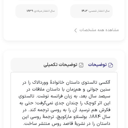
سال انتشار شمسی:
1403
سال انتشار میلادی:
1839
مشاهده همه مشخصات
توضیحات
توضیحات تکمیلی
آلکسی تالستوی داستان خانوادۀ ووردالاک را در
سنین جوانی و هم‌زمان با داستان ملاقات در
سیصد سال بعد، به زبان فرانسه نوشت. تالستوی
این اثر کوچک را چندان جدی نمی‌گرفت؛ حتی به
فکرش هم نرسید آن را به روسی ترجمه کند. در
سال 1884، بولسلاو مارکویچ، ترجمۀ روسی این
داستان را در نشریۀ قاصد روس منتشر ساخت.