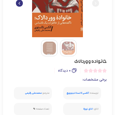
خانواده ووردالاک
0 دیدگاه
برخی مشخصات:
نویسنده:
آلکسی کانستانتینوویچ
مترجم:
محمدعلی رفیعی
تولستوی
اتاق:
اتاق نوولا
تعداد صفحه:
91