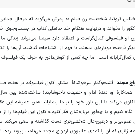
لم برخواهید گشت (2024) ساختۀ خناس تروئبا، شخصیت زن فیلم به پدرش می‌گوید که د
ر‌کگور را بخواند و درنهایت هنگام خداحافظی کتاب در جست‌‌وجوی خوشب
ن او فیلسوفی کمال‌گراست و اعتقاد دارد سینما می‌تواند زندگی ما 
 فرصت دوباره‌ای بدهند، با فهم از اشتباهات گذشته، آن‌ها را تکرار
دی کمال‌گرایانه است، اما چه کسی از گوش‌دادن به حرف یک فیلسو
اج مجدد
، گشت‌وگذار سرخوشانۀ استنلی کاول فیلسوف، در هفت فیلم
ی می‌کند تا این باور خود را بر ما بنمایاند: «من همیشه این عقید
ر، عمومی‌تر و درعین‌حال شخصی‌تری دست گذاشته و سعی می‌کند تغی
ژانری که آن را کمدی هالیووی ازدواج مجدد می‌نامد، پیوند زده، شاید