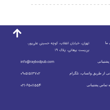
 ما
تهران، خیابان انقلاب، کوچه حسینی علی‌پور،
بن‌بست برهانی، پلاک ۱۹
پشتیبانی
info@raybodpub.com
نی از طریق واتساپ، تلگرام
09051513702
 تماس پشتیبانی
021-65011554