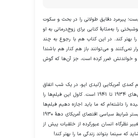
رحال جدایی‌ست؛ پیرمرد دقایق طولانی را در بحث و سکوت
ختی را به‌مثابۀ کتابی برای زوج‌درمانی به او
را بهتر کند. در این کتاب هم با رجوع به چند
 نمی‌کنند و می‌توانند باز هم کنار هم باشند!
ف و خواندنش ضرر کرده است، جز آن‌ها که گوش
 کمدی آمریکایی (لیدی ایو، در یک شب اتفاق
افتاد، بزرگ‌کردن بیبی، داستان فیلادلفیا، منشی همه‌کارۀ او، دندۀ آدام و حقیقت ناخوشایند) ساخته‌شده بین سال‌های 1934 تا 1941 است. کاول این فیلم‌ها را
ه را داشته‌ام که ما باید اجازه دهیم فیلم‌ها
خودشان به ما آموزش دهند که چطور به آن‌ها نگاه کنیم و یا چطور درباره‌شان فکر کنیم.» کاول این فیلم‌ها را از بستر شرایط سیاسی اقتصای آمریکای دهۀ 1930
یر نظرگاه انسان عبور‌کرده از خلقیات پیش از
 که سینما بتواند زندگی ما را بهتر کند!