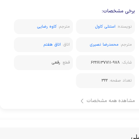
برخی مشخصات:
نویسنده:
استنلی کاول
مترجم:
کاوه رضایی
مترجم:
محمدرضا نصیری
اتاق:
اتاق هفتم
شابک:
978-6228137711
قطع:
رقعی
تعداد صفحه:
322
مشاهده همه مشخصات
لی