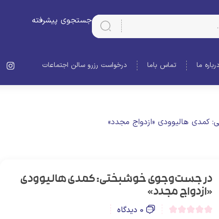
جستجوی پیشرفته
رباره ما
تماس باما
درخواست رزرو سالن اجتماعات
 کمدی هالیوودی «ازدواج مجدد»
در جست‌‌وجوی خوشبختی: کمدی هالیوودی
«ازدواج مجدد»
0 دیدگاه