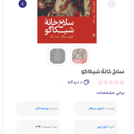
سلاخ خانۀ شیکاگو
0 دیدگاه
برخی مشخصات:
نویسنده:
آپتون سینکلر
مترجم:
یوسف کارگر
اتاق:
اتاق راوی
تعداد صفحه:
392