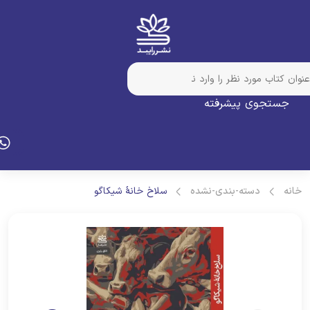
جستجوی پیشرفته
انه
دسته-بندی-نشده
سلاخ خانۀ شیکاگو