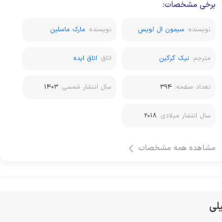
برخی مشخصات:
نویسنده:
سیمون ال لویس
نویسنده:
مارک ماسلین
مترجم:
نیک گرگین
اتاق:
اتاق ایده
تعداد صفحه:
394
سال انتشار شمسی:
1403
سال انتشار میلادی:
2018
مشاهده همه مشخصات
لی