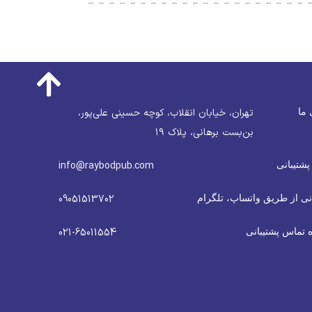
 ما
تهران، خیابان انقلاب، کوچه حسینی علی‌پور،
بن‌بست برهانی، پلاک ۱۹
پشتیبانی
info@raybodpub.com
نی از طریق واتساپ، تلگرام
09051513702
 تماس پشتیبانی
021-65011554