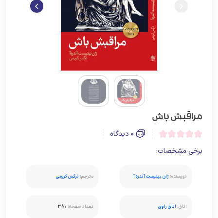
مراقبش باش
0 دیدگاه
برخی مشخصات:
نویسنده:
ژان بپتیست آندره آ
مترجم:
نرگس کریمی
اتاق:
اتاق راوی
تعداد صفحه:
380