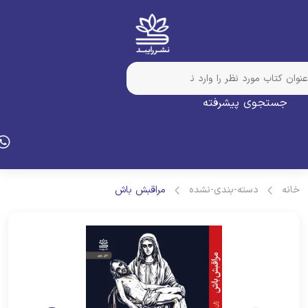
جستجوی پیشرفته
انه
دسته-بندی-نشده
مراقبش باش