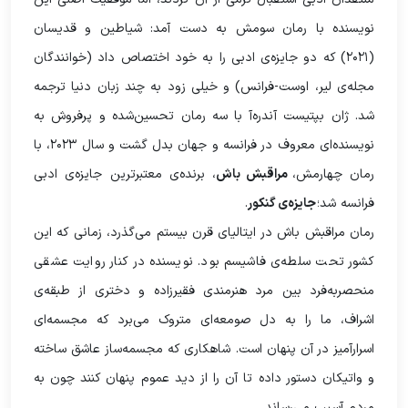
نویسنده با رمان سومش به دست آمد: شیاطین و قدیسان
(۲۰۲۱) که دو جایزه‌ی ادبی را به خود اختصاص داد (خوانندگان
مجله‌ی لیر، اوست‌-‌فرانس) و خیلی زود به چند زبان دنیا ترجمه
شد. ژان بپتیست آندره‌آ با سه رمان تحسین‌شده و پرفروش به
نویسنده‌ای معروف در فرانسه و جهان بدل گشت و سال ۲۰۲۳، با
رمان چهارمش،
مراقبش باش
، برنده‌ی معتبرترین جایزه‌ی ادبی
فرانسه شد؛
جایزه‌ی گنکور
.
رمان مراقبش باش در ایتالیای قرن بیستم می‌گذرد، زمانی که این
کشور تحت سلطه‌ی فاشیسم بود. نویسنده در کنار روایت عشقی
منحصربه‌فرد بین مرد هنرمندی فقیرزاده و دختری از طبقه‌ی
اشراف، ما را به دل صومعه‌ای متروک می‌برد که مجسمه‌ای
اسرارآمیز در آن پنهان است. شاهکاری که مجسمه‌ساز عاشق ساخته
و واتیکان دستور داده تا آن را از دید عموم پنهان کنند چون به
مردم آسیب می‌رساند.