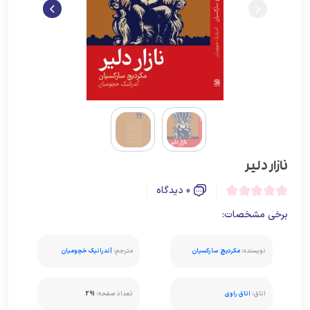
نازار دلیر
0 دیدگاه
برخی مشخصات:
نویسنده:
مکردیچ سارکسیان
مترجم:
آندرانیک خچومیان
اتاق:
اتاق راوی
تعداد صفحه:
291