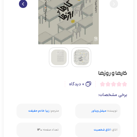
کارها و روزها
0 دیدگاه
برخی مشخصات:
نویسنده:
میشل ویناور
مترجم:
زیبا خادم حقیقت
اتاق:
اتاق شخصیت
تعداد صفحه:
130