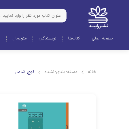
صفحه اصلی
کتاب‌ها
نویسندگان
مترجمان
د
خانه
دسته-بندی-نشده
کوچ شامار