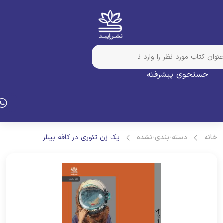
جستجوی پیشرفته
انه
دسته-بندی-نشده
یک زن تئوری در کافه بیتلز