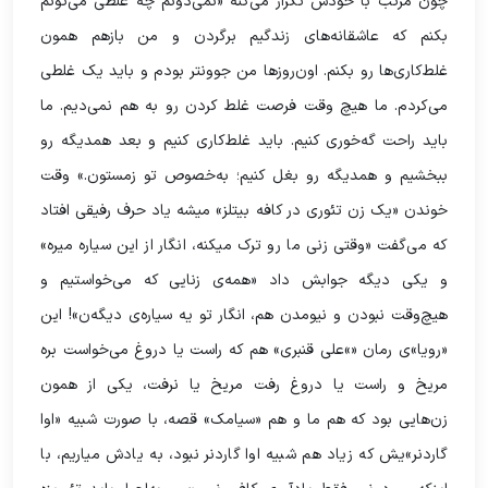
چون مرتب با خودش تکرار می‌کنه «نمی‌دونم چه غلطی می‌تونم
بکنم که عاشقانه‌های زندگیم برگردن و من بازهم همون
غلط‌کاری‌ها رو بکنم. اون‌روزها من جوونتر بودم و باید یک غلطی
می‌کردم. ما هیچ وقت فرصت غلط کردن رو به هم نمی‌دیم. ما
باید راحت گه‌خوری کنیم. باید غلط‌کاری کنیم و بعد همدیگه رو
ببخشیم و همدیگه رو بغل کنیم؛ به‌خصوص تو زمستون.» وقت
خوندن «یک زن تئوری در کافه بیتلز» میشه یاد حرف رفیقی افتاد
که می‌گفت «وقتی زنی ما رو ترک میکنه، انگار از این سیاره میره»
و یکی دیگه جوابش داد «همه‌ی زنایی که می‌خواستیم و
هیچ‌وقت نبودن و نیومدن هم، انگار تو یه سیاره‌ی دیگه‌ن»! این
«رویا»ی رمان «»علی قنبری» هم که راست یا دروغ می‌خواست بره
مریخ و راست یا دروغ رفت مریخ یا نرفت، یکی از همون
زن‌هایی بود که هم ما و هم «سیامک» قصه، با صورت شبیه «اوا
گاردنر»یش که زیاد هم شبیه اوا گاردنر نبود، به یادش میاریم، با