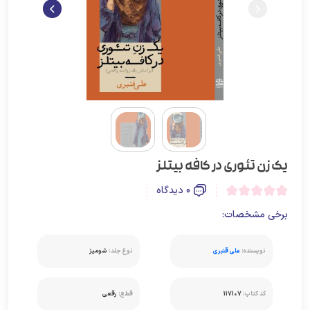
یک زن تئوری در کافه بیتلز
0 دیدگاه
برخی مشخصات:
نویسنده:
علی قنبری
نوع جلد:
شومیز
کد کتاب:
117107
قطع:
رقعی