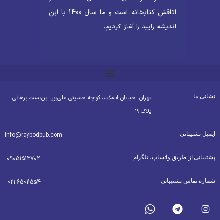
اتاقش کتابخانه است و ما سال 1400 با این
اندیشه رایبد را آغاز کردیم.
شانی ما
تهران، خیابان انقلاب، کوچه حسینی علی‌پور، بن‌بست برهانی،
پلاک ۱۹
یمیل پشتیبانی
info@raybodpub.com
شتیبانی از طریق واتساپ، تلگرام
09051513702
ماره تماس پشتیبانی
021-65011554