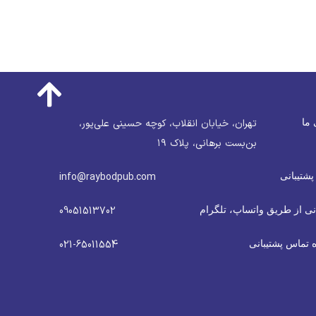
 ما
تهران، خیابان انقلاب، کوچه حسینی علی‌پور،
بن‌بست برهانی، پلاک ۱۹
پشتیبانی
info@raybodpub.com
نی از طریق واتساپ، تلگرام
09051513702
 تماس پشتیبانی
021-65011554