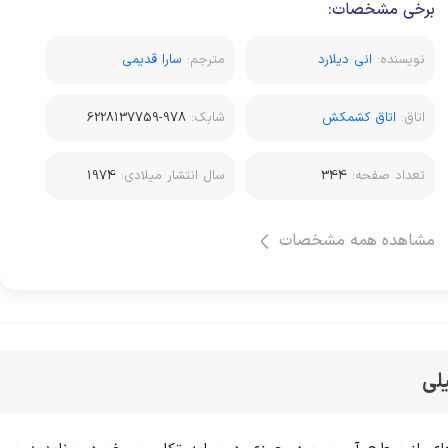
برخی مشخصات:
نویسنده:
انی دیلارد
مترجم:
سارا قدیمی
اتاق:
اتاق کشمکش
شابک:
978-6228137759
تعداد صفحه:
344
سال انتشار میلادی:
1974
مشاهده همه مشخصات
لی