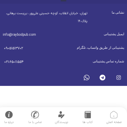
شانی ما
تهران، خیابان انقلاب، کوچه حسینی علی‌پور، بن‌بست برهانی،
پلاک ۱۹
یمیل پشتیبانی
info@raybodpub.com
شتیبانی از طریق واتساپ، تلگرام
09051513702
ماره تماس پشتیبانی
021-65011554
صفحه اصلی
کتاب ها
نویسندگان
تماس با ما
درباره ما