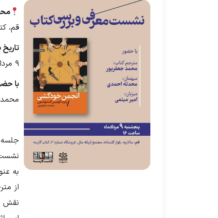
محل
قم، کت
تاریخ ب
۹ مرداد ۱۴۰۴
با حضو
محمد ج
نشست ک
به عنو
از متر
نقش پی