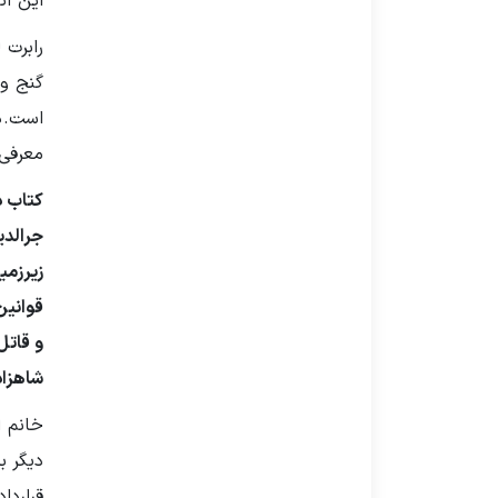
این اث
رابرت 
گنج و 
است.
د
معرفی 
کتاب د
جرالدی
زیرزمی
قوانین
و قاتل
شاهزاد
خانم ا
دیگر ب
قراردا