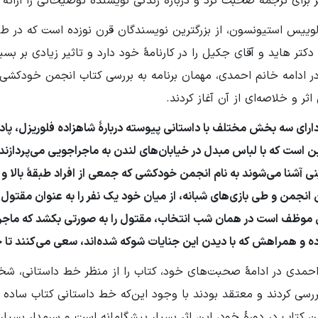
ر برای ترجمه صحبت کرد و دربارهٔ زندگی نویسنده توضیحاتی را ارائه د
لوییس استیونسون، از بزرگترین نویسندگان قرن نوزده است که در طو
دکتر هاید و آقای جکیل را در کارنامهٔ خود دارد و تاثیر زیادی بر ب
ر ادامه خانم احمدی، مهمان برنامه به بررسی کتاب انجمن خودکشی 
اثر و خلاصه‌ای از آن آغاز کردند.
ارای سه بخش مختلف با داستانی پیوسته دربارهٔ شاهزاده فلوریزل، پاد
ن است که با لباس مبدل در خیابان‌های لندن به ماجراجویی می‌پردازند
نی آشنا می‌شوند به نام انجمن خودکشی که جمعی از افراد طبقهٔ بالا و
 انجمن و طی بازی‌های شبانه، از میان خود یک نفر را به عنوان مقتول و
 موظف است در همان شب انتخاب، مقتول را به صورتی بکشد که ماجرا
ه و همراهش که با دیدن این جنایات شوکه شده‌اند، سعی می‌کنند تا ج
حمدی در ادامهٔ صحبت‌های خود، کتاب را از منظر خط داستانی، شخص
ررسی کردند و معتقد بودند با وجود این‌که خط داستانی کتاب ساده ا
دن کتاب در دورهٔ خود، این اثر بسیار پیشگامانه است و سرمدار بسیار