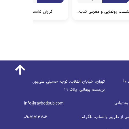
شست رونمایی و معرفی کتاب...
گزارش نشست ژانر
 ما
تهران، خیابان انقلاب، کوچه حسینی علی‌پور،
بن‌بست برهانی، پلاک ۱۹
پشتیبانی
info@raybodpub.com
نی از طریق واتساپ، تلگرام
09051513702