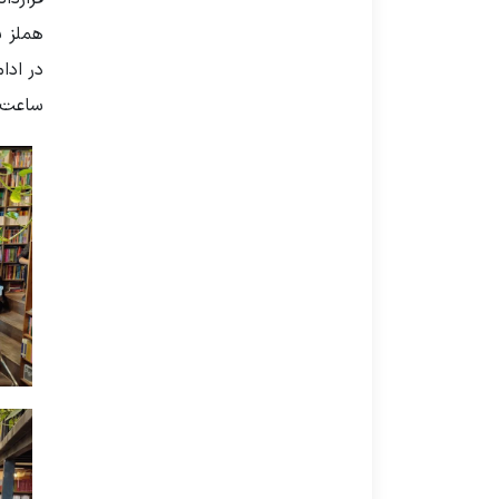
هملز ب
در ادا
ساعت و