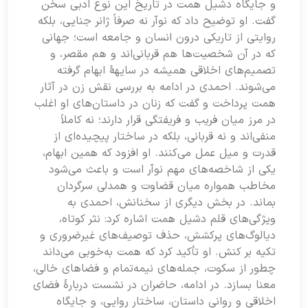
و جایگاه دشیل همت در تاریخ این نوع ادبی سخن
گفت. او توضیح داد که نوآر نه صرفاً ژانر جنایی، بلکه
روایتی از تاریکی درون انسان و جامعه است؛ جهانی
که در آن شخصیت‌ها هم قربانی‌اند و هم مقصر، و
تصمیم‌های اخلاقی همیشه در سایهۀ ابهام گرفته
می‌شوند. احمدی در ادامه به بررسی نقش زن در آثار
همت پرداخت و گفت که زنان در داستان‌های او اغلب
در مرز میان فریب و فریفتگی قرار دارند؛ نه کاملاً
منفی‌اند و نه قربانی، بلکه در ساختار پیچیده‌ای از
قدرت و میل عمل می‌کنند. او افزود که همین ابهام،
یکی از شاخصه‌های مهم نوآر است و باعث می‌شود
مخاطب همواره میان قضاوت و همدلی سرگردان
بماند. در بخش دیگری از سخنانش، احمدی به
ویژگی‌های قلم دشیل همت اشاره کرد: نثر کوتاه،
دیالوگ‌های پرکشش، حذف توصیف‌های غیرضروری و
تکیه بر کنش. او تأکید کرد که همت به‌خوبی می‌داند
چطور از سکوت، جمله‌های نیمه‌تمام و فضاهای خالی،
معنا بسازد. در ادامه، حاضران در نشست دربارۀ فضای
اخلاقی و روانی داستان، ساختار روایی، و جایگاه